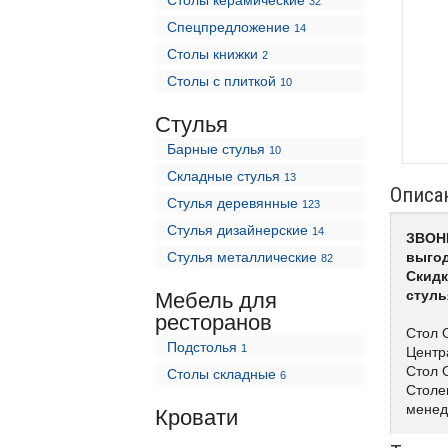
Столы керамические
32
Спецпредложение
14
Столы книжки
2
Столы с плиткой
10
Стулья
Барные стулья
10
Складные стулья
13
Описа
Стулья деревянные
123
Стулья дизайнерские
14
ЗВОНИ
Стулья металлические
выгод
82
Скидк
стуль
Мебель для
ресторанов
Стол 
Подстолья
1
Центр
Стол 
Столы складные
6
Столе
менед
Кровати