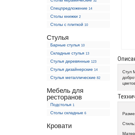
Столы керамические
32
Спецпредложение
14
Столы книжки
2
Столы с плиткой
10
Стулья
Барные стулья
10
Складные стулья
13
Описа
Стулья деревянные
123
Стулья дизайнерские
14
Стул 
Стулья металлические
доброт
82
цветов
Мебель для
Техни
ресторанов
Подстолья
1
Столы складные
6
Разме
Стиль
Кровати
Матер