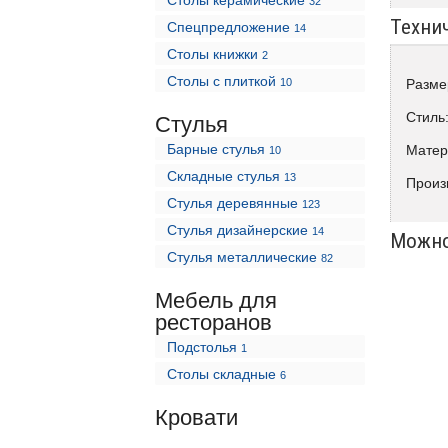
Столы керамические
32
Техни
Спецпредложение
14
Столы книжки
2
Столы с плиткой
10
Разме
Стиль
Стулья
Барные стулья
Матер
10
Складные стулья
13
Произ
Стулья деревянные
123
Стулья дизайнерские
14
Можно
Стулья металлические
82
Мебель для
ресторанов
Подстолья
1
Столы складные
6
Кровати