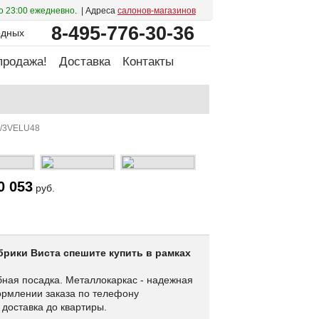
о 23:00 ежедневно
. | Адреса
салонов-магазинов
8-495-776-30-36
одных
продажа!
Доставка
Контакты
т/3VELU48
0 053
руб.
ики Виста спешите купить в рамках
бная посадка. Металлокаркас - надежная
ормлении заказа по телефону
 доставка до квартиры.