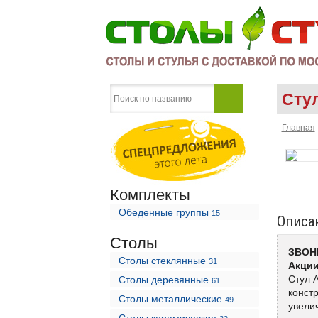
Сту
Главная
Комплекты
Обеденные группы
15
Описа
Столы
ЗВОНИ
Столы стеклянные
31
Акции
Стул 
Столы деревянные
61
конст
Столы металлические
49
увелич