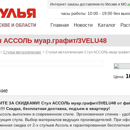
Интернет заказы доставляем по Москве и МО
д
часы работы: 10:00 - 19:00 без вых
Главная
Новости
Каталог
Рас
л АССОЛЬ муар.графит/3VELU48
/
Стулья металлические
/ Стулья металлические Стул АССОЛЬ муар.графи
1
Цена:
ние
ТЕ ЗА СКИДКАМИ! Стул АССОЛЬ муар.графит/3VELU48 от фабр
!!!
Скидка, бесплатная доставка, подъем в квартиру!
Ассоль выполнен в современном стиле. Эргономичная спинка - удо
рукция стула. Выбор материалов ведущих производителей. При оф
енная скидка от 2-х стульев Ассоль и гарантированная бесплатная